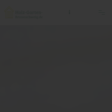
Holz-Garten-Braunschweig/Holz- Welt-Braunschweig, Inh.: Guido Koch