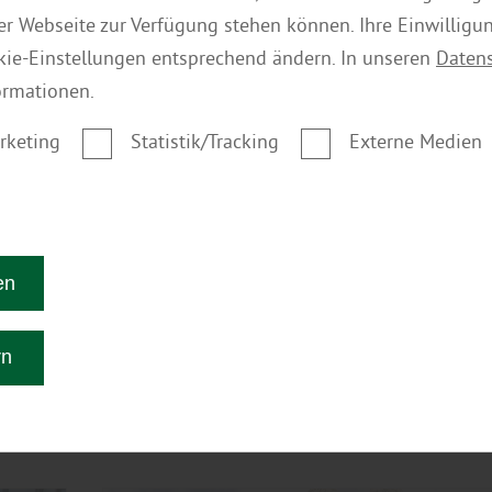
mehr zu Sichtschutz
der Webseite zur Verfügung stehen können. Ihre Einwilligu
kie-Einstellungen entsprechend ändern. In unseren
Daten
ormationen.
ten
rketing
Statistik/Tracking
Externe Medien
en
Garten
rn