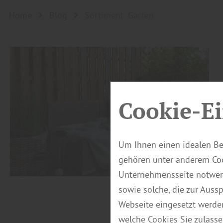
Home
Blog
Sortiment: Garten
Cookie-Ei
Um Ihnen einen idealen Be
gehören unter anderem Coo
Unternehmensseite notwend
sowie solche, die zur Auss
Webseite eingesetzt werde
welche Cookies Sie zulasse