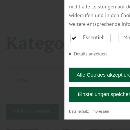
nicht alle Leistungen auf 
widerrufen und in den Coo
weitere entsprechende Inf
Kategorie:
Gar
Essentiell
Ma
Details anzeigen
Alle Cookies akzeptier
Einstellungen speiche
Filter anwenden
Datenschutz
|
Impressum