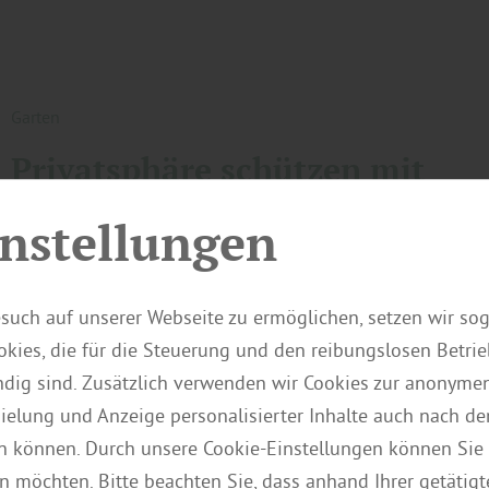
Garten
Privatsphäre schützen mit
Sichtschutzelementen aus Hol
nstellungen
Ein Garten ist Rückzugsort, Lebensraum und Treffpunkt z
Umso wichtiger ist es, Bereiche zu schaffen, in denen m
such auf unserer Webseite zu ermöglichen, setzen wir so
ungestört bewegen kann. Sichtschutzelemente erfüllen 
kies, die für die Steuerung und den reibungslosen Betri
mehrere Funktionen: Sie schützen vor neugierigen Blick
ig sind. Zusätzlich verwenden wir Cookies zur anonymen
reduzieren Wind und strukturieren das Grundstück. Gleic
pielung und Anzeige personalisierter Inhalte auch nach d
prägen sie das Erscheinungsbild des Gartens maßgeblic
n können. Durch unsere Cookie-Einstellungen können Sie 
des richtigen Materials und…
n möchten. Bitte beachten Sie, dass anhand Ihrer getätigt