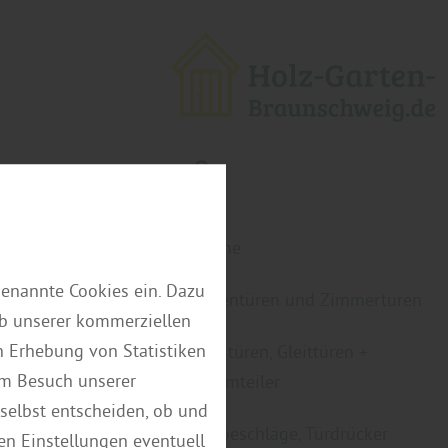
z
ugleich.
Home
an sich
genannte Cookies ein. Dazu
dabei
Innentüren und Zimmertüren
eb unserer kommerziellen
en,
 Erhebung von Statistiken
Glastüren, Gleittüren +
hzeitig
em Besuch unserer
Raumteiler
h. Die Wahl
selbst entscheiden, ob und
Türbeschläge, Türdrücker
en Einstellungen eventuell