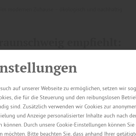
im modernen Zuhause – ökologisch und nachhaltig
raunschweig empfiehlt:
ge im moderne
nstellungen
 ökologisch un
such auf unserer Webseite zu ermöglichen, setzen wir so
kies, die für die Steuerung und den reibungslosen Betri
chhaltig
ig sind. Zusätzlich verwenden wir Cookies zur anonymen
pielung und Anzeige personalisierter Inhalte auch nach d
n können. Durch unsere Cookie-Einstellungen können Sie 
n möchten. Bitte beachten Sie, dass anhand Ihrer getätigt